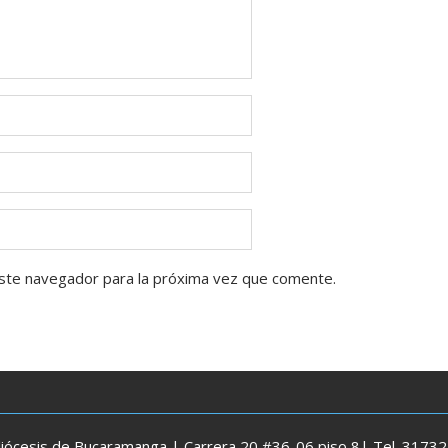
ste navegador para la próxima vez que comente.
diócesis de Bucaramanga | Carrera 20 #36-06 piso 8| Tel. 3173