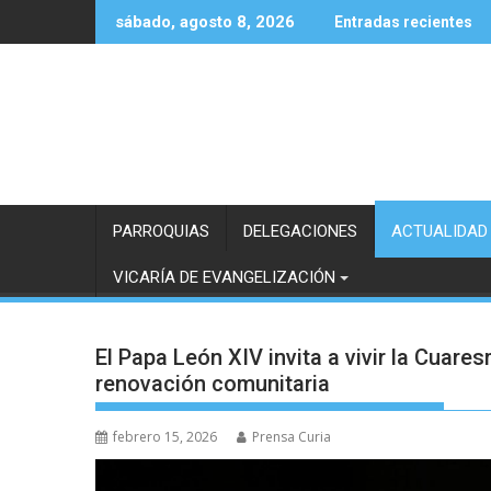
Saltar
sábado, agosto 8, 2026
Entradas recientes
al
contenido
PARROQUIAS
DELEGACIONES
ACTUALIDAD
VICARÍA DE EVANGELIZACIÓN
El Papa León XIV invita a vivir la Cua
renovación comunitaria
febrero 15, 2026
Prensa Curia