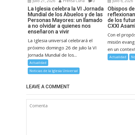
julio 21, 2026
Prensa Curia
0
julio 6, 2026
La Iglesia celebra la VI Jornada
Obispos de
Mundial de los Abuelos y de las
reflexiona
Personas Mayores: un llamado
de los futu
a no olvidar a quienes nos
CXXI Asamb
enseñaron a vivir
Con el propós
La Iglesia universal celebrará el
misión evange
próximo domingo 26 de julio la VI
en un context
Jornada Mundial de los...
Actualidad
No
Actualidad
Noticias de la Iglesia Universal
LEAVE A COMMENT