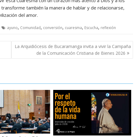
vir esta Cuaresma con un corazón más atento a Dios y a los
 transforme también la manera de hablar y de relacionarse,
ilización del amor.
,
,
,
,
,
ayuno
Comunidad
conversión
cuaresma
Escucha
reflexión
La Arquidiócesis de Bucaramanga invita a vivir la Campaña
de la Comunicación Cristiana de Bienes 2026