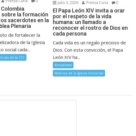
Prensa Curia
0
julio 3, 2026
Prensa Curia
0
 Colombia
El Papa León XIV invita a orar
n sobre la formación
por el respeto de la vida
ros sacerdotes en la
humana: un llamado a
lea Plenaria
reconocer el rostro de Dios en
cada persona
ito de fortalecer la
lizadora de la Iglesia
Cada vida es un regalo precioso de
o social cada...
Dios. Con esta convicción, el Papa
León XIV ha...
ticias de la CEC
Actualidad
Noticias de la Iglesia Universal