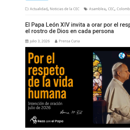
,
,
,
Actualidad
Noticias de la CEC
Asamblea
CEC
Colomb
El Papa León XIV invita a orar por el r
el rostro de Dios en cada persona
julio 3, 2026
Prensa Curia