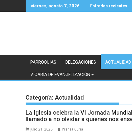
Saltar
viernes, agosto 7, 2026
Entradas recientes
al
contenido
PARROQUIAS
DELEGACIONES
ACTUALIDAD
VICARÍA DE EVANGELIZACIÓN
Categoría:
Actualidad
La Iglesia celebra la VI Jornada Mundia
llamado a no olvidar a quienes nos ense
julio 21, 2026
Prensa Curia