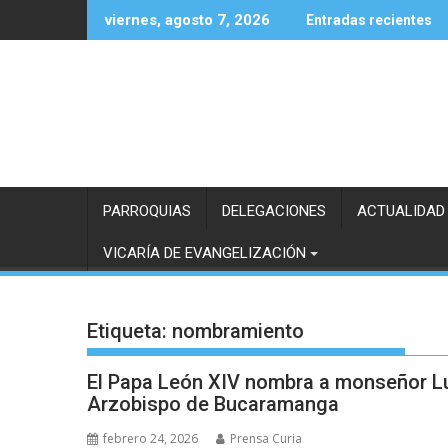
Saltar
viernes, agosto 7, 2026
Entradas recientes
al
contenido
PARROQUIAS
DELEGACIONES
ACTUALIDAD
VICARÍA DE EVANGELIZACIÓN
Etiqueta:
nombramiento
El Papa León XIV nombra a monseñor 
Arzobispo de Bucaramanga
febrero 24, 2026
Prensa Curia