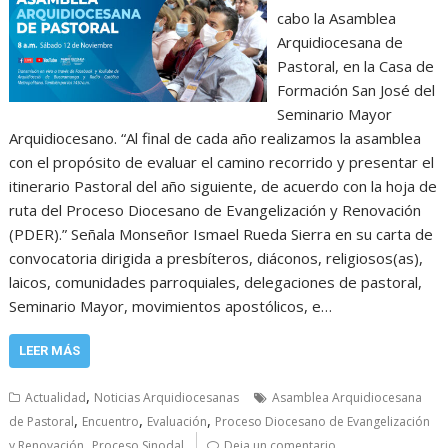
cabo la Asamblea
Arquidiocesana de
Pastoral, en la Casa de
Formación San José del
Seminario Mayor
Arquidiocesano. “Al final de cada año realizamos la asamblea
con el propósito de evaluar el camino recorrido y presentar el
itinerario Pastoral del año siguiente, de acuerdo con la hoja de
ruta del Proceso Diocesano de Evangelización y Renovación
(PDER).” Señala Monseñor Ismael Rueda Sierra en su carta de
convocatoria dirigida a presbíteros, diáconos, religiosos(as),
laicos, comunidades parroquiales, delegaciones de pastoral,
Seminario Mayor, movimientos apostólicos, e…
LEER MÁS
,
Actualidad
Noticias Arquidiocesanas
Asamblea Arquidiocesana
,
,
,
de Pastoral
Encuentro
Evaluación
Proceso Diocesano de Evangelización
,
y Renovación
Proceso Sinodal
Deja un comentario