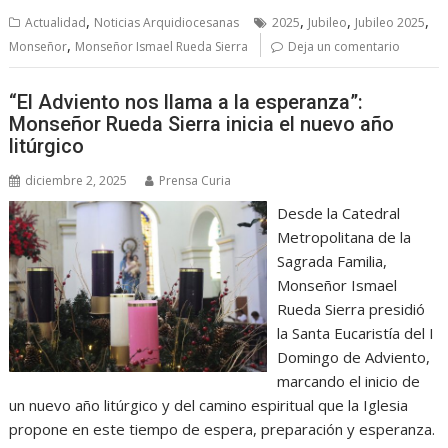
,
,
,
,
Actualidad
Noticias Arquidiocesanas
2025
Jubileo
Jubileo 2025
,
Monseñor
Monseñor Ismael Rueda Sierra
Deja un comentario
“El Adviento nos llama a la esperanza”:
Monseñor Rueda Sierra inicia el nuevo año
litúrgico
diciembre 2, 2025
Prensa Curia
Desde la Catedral
Metropolitana de la
Sagrada Familia,
Monseñor Ismael
Rueda Sierra presidió
la Santa Eucaristía del I
Domingo de Adviento,
marcando el inicio de
un nuevo año litúrgico y del camino espiritual que la Iglesia
propone en este tiempo de espera, preparación y esperanza.