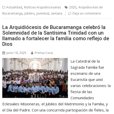
,
,
Actualidad
Noticias Arquidiocesanas
2025
Arquidiocesis de
,
,
,
Bucaramanga
Jubileo
juventud
semana
Deja un comentario
La Arquidiócesis de Bucaramanga celebró la
Solemnidad de la Santísima Trinidad con un
llamado a fortalecer la familia como reflejo de
Dios
junio 18, 2025
Prensa Curia
La Catedral de la
Sagrada Familia fue
escenario de una
Eucaristía que unió
varias celebraciones: la
fiesta de las
Comunidades
Eclesiales Misioneras, el Jubileo del Matrimonio y la Familia, y
el Día del Padre. Con una concurrida participación de fieles, la