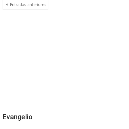
Navegación
Entradas anteriores
de
entradas
Evangelio