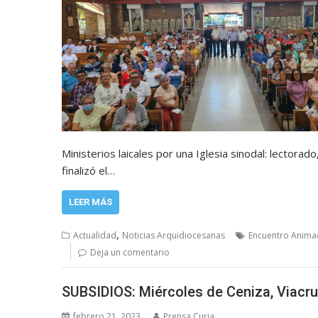
Ministerios laicales por una Iglesia sinodal: lectorad
finalizó el…
LEER MÁS
,
Actualidad
Noticias Arquidiocesanas
Encuentro Animad
Deja un comentario
SUBSIDIOS: Miércoles de Ceniza, Viacr
febrero 21, 2023
Prensa Curia