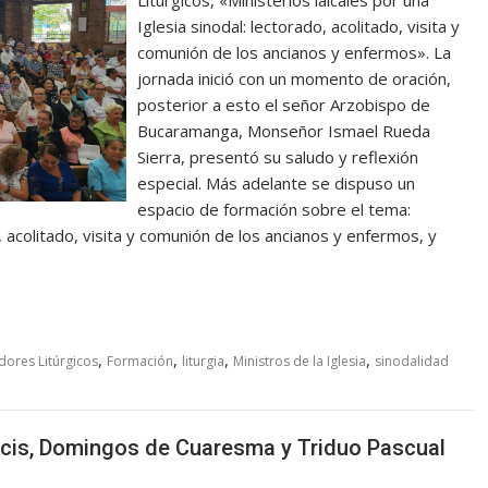
Litúrgicos, «Ministerios laicales por una
Iglesia sinodal: lectorado, acolitado, visita y
comunión de los ancianos y enfermos». La
jornada inició con un momento de oración,
posterior a esto el señor Arzobispo de
Bucaramanga, Monseñor Ismael Rueda
Sierra, presentó su saludo y reflexión
especial. Más adelante se dispuso un
espacio de formación sobre el tema:
o, acolitado, visita y comunión de los ancianos y enfermos, y
,
,
,
,
ores Litúrgicos
Formación
liturgia
Ministros de la Iglesia
sinodalidad
ucis, Domingos de Cuaresma y Triduo Pascual