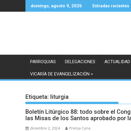
Saltar
domingo, agosto 9, 2026
Entradas recientes
al
contenido
PARROQUIAS
DELEGACIONES
ACTUALIDAD
VICARÍA DE EVANGELIZACIÓN
Etiqueta:
liturgia
Boletín Litúrgico 88: todo sobre el Cong
las Misas de los Santos aprobado por l
diciembre 2, 2024
Prensa Curia