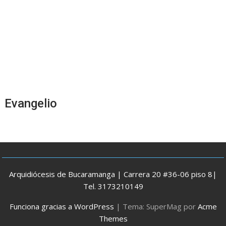
Evangelio
Arquidiócesis de Bucaramanga | Carrera 20 #36-06 piso 8|
Tel. 3173210149
Funciona gracias a WordPress
|
Tema: SuperMag por
Acme
Themes