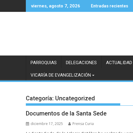
Saltar
viernes, agosto 7, 2026
Entradas recientes
al
contenido
PARROQUIAS
DELEGACIONES
ACTUALIDAD
VICARÍA DE EVANGELIZACIÓN
Categoría:
Uncategorized
Documentos de la Santa Sede
diciembre 17, 2025
Prensa Curia