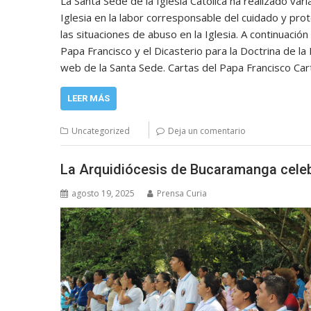
La Santa Sede de la Iglesia Católica ha realizado var
Iglesia en la labor corresponsable del cuidado y pr
las situaciones de abuso en la Iglesia. A continuaci
Papa Francisco y el Dicasterio para la Doctrina de l
web de la Santa Sede. Cartas del Papa Francisco Car
LEER MÁS
Uncategorized
Deja un comentario
La Arquidiócesis de Bucaramanga celebr
agosto 19, 2025
Prensa Curia