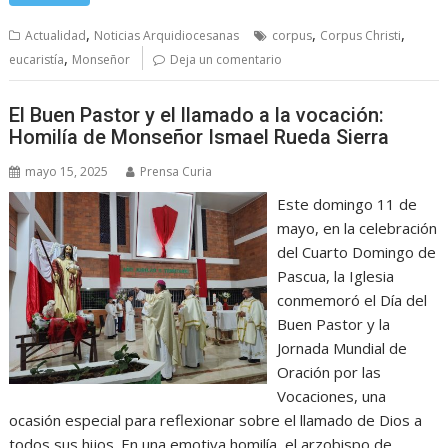
,
,
,
Actualidad
Noticias Arquidiocesanas
corpus
Corpus Christi
,
eucaristía
Monseñor
Deja un comentario
El Buen Pastor y el llamado a la vocación:
Homilía de Monseñor Ismael Rueda Sierra
mayo 15, 2025
Prensa Curia
Este domingo 11 de
mayo, en la celebración
del Cuarto Domingo de
Pascua, la Iglesia
conmemoró el Día del
Buen Pastor y la
Jornada Mundial de
Oración por las
Vocaciones, una
ocasión especial para reflexionar sobre el llamado de Dios a
todos sus hijos. En una emotiva homilía, el arzobispo de