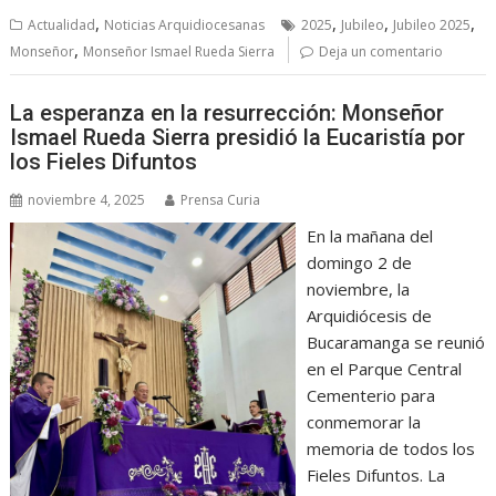
,
,
,
,
Actualidad
Noticias Arquidiocesanas
2025
Jubileo
Jubileo 2025
,
Monseñor
Monseñor Ismael Rueda Sierra
Deja un comentario
La esperanza en la resurrección: Monseñor
Ismael Rueda Sierra presidió la Eucaristía por
los Fieles Difuntos
noviembre 4, 2025
Prensa Curia
En la mañana del
domingo 2 de
noviembre, la
Arquidiócesis de
Bucaramanga se reunió
en el Parque Central
Cementerio para
conmemorar la
memoria de todos los
Fieles Difuntos. La