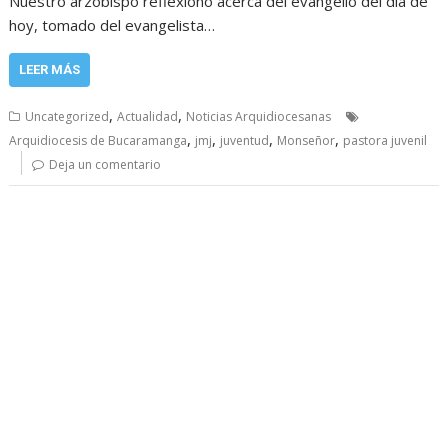
Nuestro arzobispo reflexionó acerca del evangelio del día de
hoy, tomado del evangelista…
LEER MÁS
,
,
Uncategorized
Actualidad
Noticias Arquidiocesanas
,
,
,
,
Arquidiocesis de Bucaramanga
jmj
juventud
Monseñor
pastora juvenil
Deja un comentario